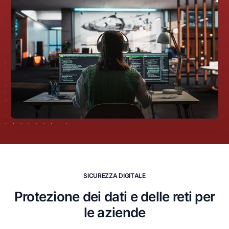
S
I
C
U
R
E
Z
Z
A
D
I
G
I
T
A
L
E
Protezione dei dati e delle reti per
le aziende