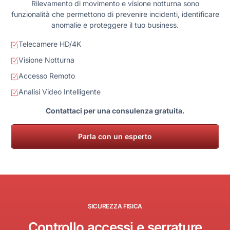
Rilevamento di movimento e visione notturna sono
funzionalità che permettono di prevenire incidenti, identificare
anomalie e proteggere il tuo business.
Telecamere HD/4K
Visione Notturna
Accesso Remoto
Analisi Video Intelligente
Contattaci per una consulenza gratuita.
Parla con un esperto
S
I
C
U
R
E
Z
Z
A
F
I
S
I
C
A
Controllo accessi e serrature