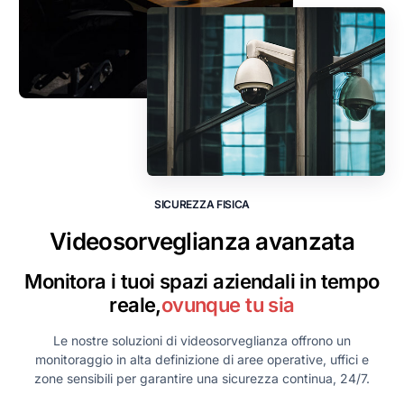
S
I
C
U
R
E
Z
Z
A
F
I
S
I
C
A
Videosorveglianza avanzata
Monitora i tuoi spazi aziendali in tempo
reale,
ovunque tu sia
Le nostre soluzioni di videosorveglianza offrono un
monitoraggio in alta definizione di aree operative, uffici e
zone sensibili per garantire una sicurezza continua, 24/7.