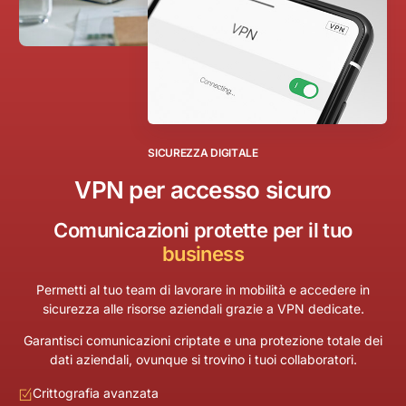
S
I
C
U
R
E
Z
Z
A
D
I
G
I
T
A
L
E
VPN per accesso sicuro
Comunicazioni protette per il tuo
business
Permetti al tuo team di lavorare in mobilità e accedere in
sicurezza alle risorse aziendali grazie a VPN dedicate.
Garantisci comunicazioni criptate e una protezione totale dei
dati aziendali, ovunque si trovino i tuoi collaboratori.
Crittografia avanzata