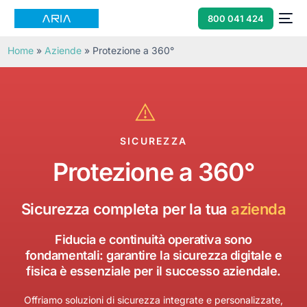
800 041 424
Home
»
Aziende
»
Protezione a 360°
SICUREZZA
Protezione a 360°
Sicurezza completa per la tua
azienda
Fiducia e continuità operativa sono
fondamentali: garantire la sicurezza digitale e
fisica è essenziale per il successo aziendale.
Offriamo soluzioni di sicurezza integrate e personalizzate,