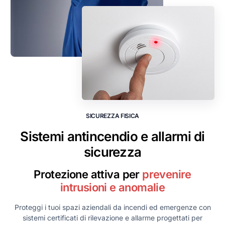
S
I
C
U
R
E
Z
Z
A
F
I
S
I
C
A
Sistemi antincendio e allarmi di
sicurezza
Protezione attiva per
prevenire
intrusioni e anomalie
Proteggi i tuoi spazi aziendali da incendi ed emergenze con
sistemi certificati di rilevazione e allarme progettati per