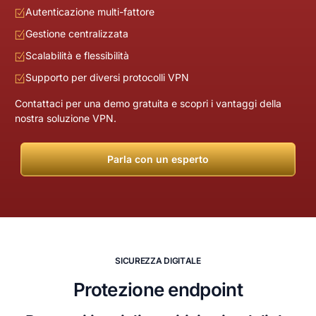
Autenticazione multi-fattore
Gestione centralizzata
Scalabilità e flessibilità
Supporto per diversi protocolli VPN
Contattaci per una demo gratuita e scopri i vantaggi della
nostra soluzione VPN.
Parla con un esperto
S
I
C
U
R
E
Z
Z
A
D
I
G
I
T
A
L
E
Protezione endpoint