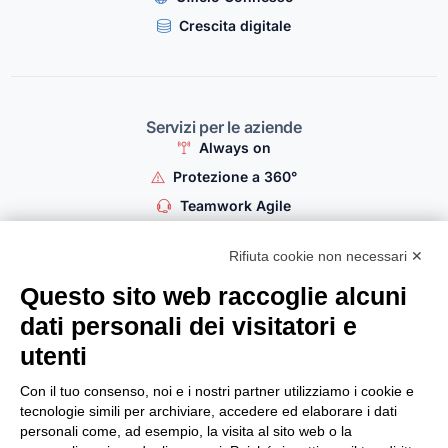
Crescita digitale
Servizi per le aziende
Always on
Protezione a 360°
Teamwork Agile
Domotica per le aziende
Rifiuta cookie non necessari ✕
Crescita digitale
Questo sito web raccoglie alcuni
dati personali dei visitatori e
utenti
Servizi per l'hospitality
Connettività per l'Hospitality
Con il tuo consenso, noi e i nostri partner utilizziamo i cookie e
tecnologie simili per archiviare, accedere ed elaborare i dati
Protezione a 360°
personali come, ad esempio, la visita al sito web o la
Comunicazione Smart