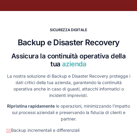
S
I
C
U
R
E
Z
Z
A
D
I
G
I
T
A
L
E
Backup e Disaster Recovery
Assicura la continuità operativa della
tua
azienda
La nostra soluzione di Backup e Disaster Recovery protegge i
dati critici della tua azienda, garantendo la continuità
operativa anche in caso di guasti, attacchi informatici o
incidenti imprevisti.
Ripristina rapidamente
le operazioni, minimizzando l’impatto
sui processi aziendali e preservando la fiducia di clienti e
partner.
Backup incrementali e differenziali