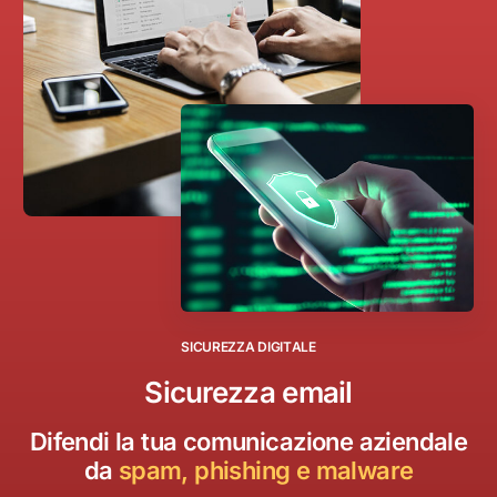
S
I
C
U
R
E
Z
Z
A
D
I
G
I
T
A
L
E
Sicurezza email
Difendi la tua comunicazione aziendale
da
spam, phishing e malware