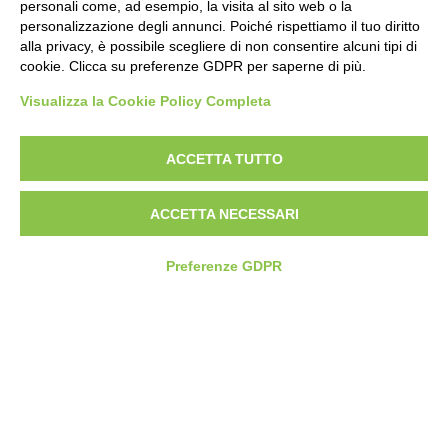
personali come, ad esempio, la visita al sito web o la
personalizzazione degli annunci. Poiché rispettiamo il tuo diritto
alla privacy, è possibile scegliere di non consentire alcuni tipi di
cookie. Clicca su preferenze GDPR per saperne di più.
Visualizza la Cookie Policy Completa
ACCETTA TUTTO
Call center
ACCETTA NECESSARI
800 041 424
Preferenze GDPR
PRIVATI
Servizi per la
tua casa
protetta e
connessa